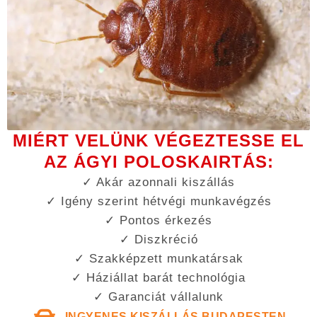
MIÉRT VELÜNK VÉGEZTESSE EL
AZ ÁGYI POLOSKAIRTÁS:
✓ Akár azonnali kiszállás
✓ Igény szerint hétvégi munkavégzés
✓ Pontos érkezés
✓ Diszkréció
✓ Szakképzett munkatársak
✓ Háziállat barát technológia
✓ Garanciát vállalunk
INGYENES KISZÁLLÁS BUDAPESTEN