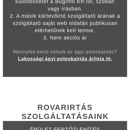
különbözetet a BugInfo Kft-től, szóban
vagy írásban.
2. A másik kártevőirtó szolgáltató árának a
szolgáltató saját web oldalán publikusan
elérhetőnek kell lennie.
3. Nem akciós ár
Mennyibe kerül nálunk az ágyi poloskairtás?
Lakossági ágyi poloskairtás árlista itt.
ROVARIRTÁS
SZOLGÁLTATÁSAINK
ÉPÜLET FERTŐTLENÍTÉS