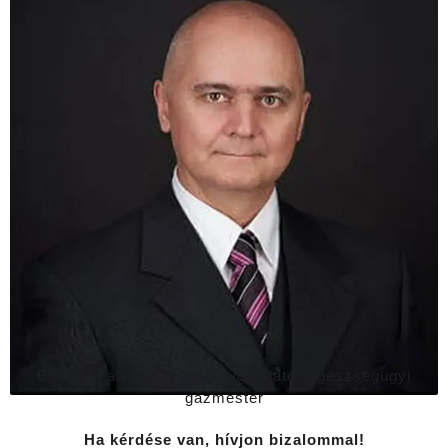
Bába Mihály – Ügyvezető igazgató, Egészségügyi
gázmester
Ha kérdése van, hívjon bizalommal!