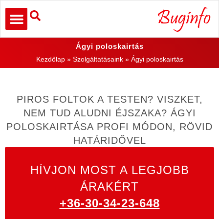
Ágyi poloskairtás
Kezdőlap
»
Szolgáltatásaink
»
Ágyi poloskairtás
PIROS FOLTOK A TESTEN? VISZKET,
NEM TUD ALUDNI ÉJSZAKA? ÁGYI
POLOSKAIRTÁSA PROFI MÓDON, RÖVID
HATÁRIDŐVEL
HÍVJON MOST A LEGJOBB
ÁRAKÉRT
+36-30-34-23-648