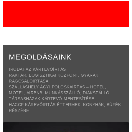
ágyi poloskairtás, ágyi poloskairtás Budapest, ágyi poloskairtás
permetezéssel, ágyi poloskirtás hővel, ágyi poloskairtás gázzal,
ágyi poloskairtás hidegköddel, ágyi poloskairtás garanciával, ágyi
poloskairtás budapesten gyorsan, gyors ágyi poloskairtás, ágyi
poloska irtó, ágyi poloskairtó, ágyi poloskairtó szakember, Ágyi
poloskairtó budapesten, garanciális ágyi poloskairtás, ágyi
poloska irtása, ágyi poloska kiirtása
MEGOLDÁSAINK
IRODAHÁZ KÁRTEVŐÍRTÁS
RAKTÁR, LOGISZTIKAI KÖZPONT, GYÁRAK
RÁGCSÁLÓIRTÁSA
SZÁLLÁSHELY ÁGYI POLOSKAIRTÁS – HOTEL,
MOTEL, AIRBNB, MUNKÁSSZÁLLÓ, DIÁKSZÁLLÓ
TÁRSASHÁZAK KÁRTEVŐ-MENTESÍTÉSE
HACCP KÁREVŐIRTÁS ÉTTERMEK, KONYHÁK, BÜFÉK
RÉSZÉRE