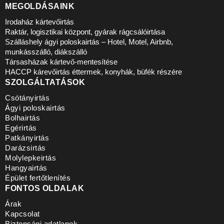
MEGOLDÁSAINK
Irodaház kártevőirtás
Raktár, logisztikai központ, gyárak rágcsálóirtása
Szálláshely ágyi poloskairtás – Hotel, Motel, Airbnb,
munkásszálló, diákszálló
Társasházak kártevő-mentesítése
HACCP kárevőirtás éttermek, konyhák, büfék részére
SZOLGÁLTATÁSOK
Csótányirtás
Ágyi poloskairtás
Bolhairtás
Egérirtás
Patkányirtás
Darázsirtás
Molylepkeirtás
Hangyairtás
Épület fertőtlenítés
FONTOS OLDALAK
Árak
Kapcsolat
Biztonsági adatlapok