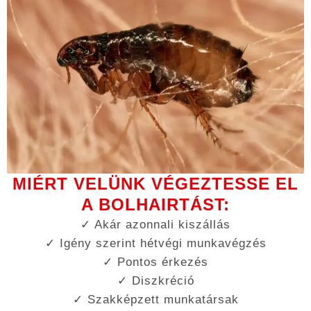
MIÉRT VELÜNK VÉGEZTESSE EL
A BOLHAIRTÁST:
✓ Akár azonnali kiszállás
✓ Igény szerint hétvégi munkavégzés
✓ Pontos érkezés
✓ Diszkréció
✓ Szakképzett munkatársak