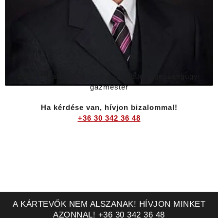
Bába Mihály – Ügyvezető igazgató, Egészségügyi
gázmester
Ha kérdése van, hívjon bizalommal!
+36 30 342 36 48
A KÁRTEVŐK NEM ALSZANAK! HÍVJON MINKET
AZONNAL! +36 30 342 36 48