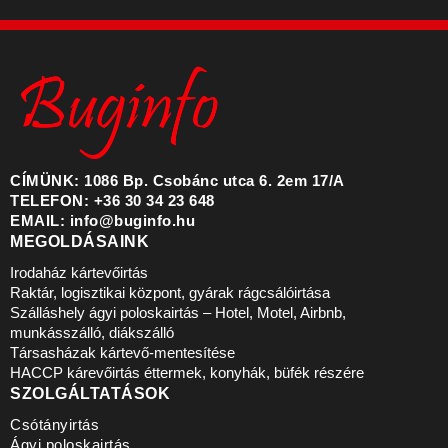
CÍMÜNK: 1086 Bp. Csobánc utca 6. 2em 17/A
TELEFON: +36 30 34 23 648
EMAIL: info@buginfo.hu
MEGOLDÁSAINK
Irodaház kártevőirtás
Raktár, logisztikai központ, gyárak rágcsálóirtása
Szálláshely ágyi poloskairtás – Hotel, Motel, Airbnb,
munkásszálló, diákszálló
Társasházak kártevő-mentesítése
HACCP kárevőirtás éttermek, konyhák, büfék részére
SZOLGÁLTATÁSOK
Csótányirtás
Ágyi poloskairtás