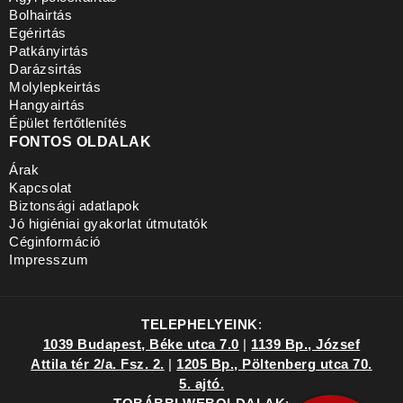
Bolhairtás
Egérirtás
Patkányirtás
Darázsirtás
Molylepkeirtás
Hangyairtás
Épület fertőtlenítés
FONTOS OLDALAK
Árak
Kapcsolat
Biztonsági adatlapok
Jó higiéniai gyakorlat útmutatók
Céginformáció
Impresszum
TELEPHELYEINK
:
1039 Budapest, Béke utca 7.0
|
1139 Bp., József
Attila tér 2/a. Fsz. 2.
|
1205 Bp., Pöltenberg utca 70.
5. ajtó.