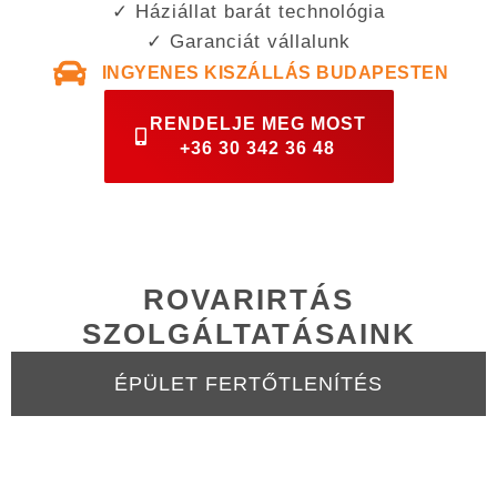
✓ Háziállat barát technológia
✓ Garanciát vállalunk
INGYENES KISZÁLLÁS BUDAPESTEN
RENDELJE MEG MOST
+36 30 342 36 48
ROVARIRTÁS
SZOLGÁLTATÁSAINK
ÉPÜLET FERTŐTLENÍTÉS