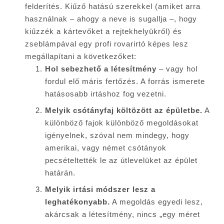
felderítés. Kiűző hatású szerekkel (amiket arra
használnak – ahogy a neve is sugallja –, hogy
kiűzzék a kártevőket a rejtekhelyükről) és
zseblámpával egy profi rovarirtó képes lesz
megállapítani a következőket:
Hol sebezhető a létesítmény
– vagy hol
fordul elő máris fertőzés. A forrás ismerete
hatásosabb irtáshoz fog vezetni.
Melyik csótányfaj költözött az épületbe.
A
különböző fajok különböző megoldásokat
igényelnek, szóval nem mindegy, hogy
amerikai, vagy német csótányok
pecsételtették le az útlevelüket az épület
határán.
Melyik irtási módszer lesz a
leghatékonyabb.
A megoldás egyedi lesz,
akárcsak a létesítmény, nincs „egy méret