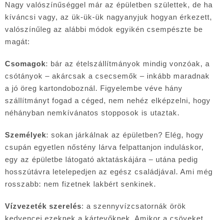
Nagy valószínűséggel már az épületben születtek, de ha
kíváncsi vagy, az ük-ük-ük nagyanyjuk hogyan érkezett,
valószínűleg az alábbi módok egyikén csempészte be
magát:
Csomagok
: bár az ételszállítmányok mindig vonzóak, a
csótányok – akárcsak a csecsemők – inkább maradnak
a jó öreg kartondoboznál. Figyelembe véve hány
szállítmányt fogad a céged, nem nehéz elképzelni, hogy
néhányban nemkívánatos stopposok is utaztak.
Személyek
: sokan járkálnak az épületben? Elég, hogy
csupán egyetlen nőstény lárva felpattanjon induláskor,
egy az épületbe látogató aktatáskájára – utána pedig
hosszútávra letelepedjen az egész családjával. Ami még
rosszabb: nem fizetnek lakbért senkinek.
Vízvezeték szerelés
: a szennyvízcsatornák örök
kedvencei ezeknek a kártevőknek. Amikor a csöveket