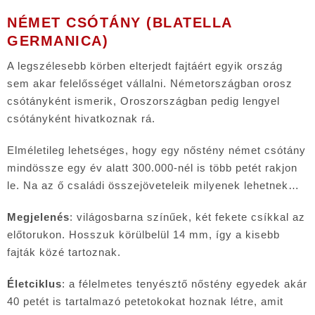
NÉMET CSÓTÁNY (BLATELLA
GERMANICA)
A legszélesebb körben elterjedt fajtáért egyik ország
sem akar felelősséget vállalni. Németországban orosz
csótányként ismerik, Oroszországban pedig lengyel
csótányként hivatkoznak rá.
Elméletileg lehetséges, hogy egy nőstény német csótány
mindössze egy év alatt 300.000-nél is több petét rakjon
le. Na az ő családi összejöveteleik milyenek lehetnek…
Megjelenés
: világosbarna színűek, két fekete csíkkal az
előtorukon. Hosszuk körülbelül 14 mm, így a kisebb
fajták közé tartoznak.
Életciklus
: a félelmetes tenyésztő nőstény egyedek akár
40 petét is tartalmazó petetokokat hoznak létre, amit