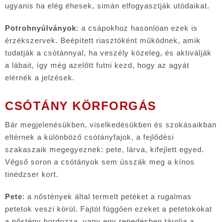
ugyanis ha elég éhesek, simán elfogyasztják utódaikat.
Potrohnyúlványok
: a csápokhoz hasonlóan ezek is
érzékszervek. Beépített riasztóként működnek, amik
tudatják a csótánnyal, ha veszély közeleg, és aktiválják
a lábait, így még azelőtt futni kezd, hogy az agyát
elérnék a jelzések.
CSÓTÁNY KÖRFORGÁS
Bár megjelenésükben, viselkedésükben és szokásaikban
eltérnek a különböző csótányfajok, a fejlődési
szakaszaik megegyeznek: pete, lárva, kifejlett egyed.
Végső soron a csótányok sem ússzák meg a kínos
tinédzser kort.
Pete
: a nőstények által termelt petéket a rugalmas
petetok veszi körül. Fajtól függően ezeket a petetokokat
a nőstény hordozza, vagy egy repedésben tárolja a