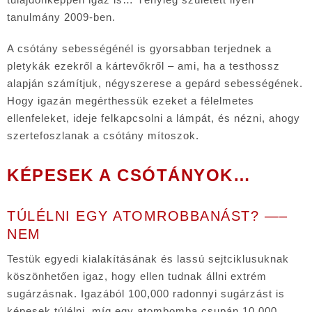
tanulmány 2009-ben.
A csótány sebességénél is gyorsabban terjednek a
pletykák ezekről a kártevőkről – ami, ha a testhossz
alapján számítjuk, négyszerese a gepárd sebességének.
Hogy igazán megérthessük ezeket a félelmetes
ellenfeleket, ideje felkapcsolni a lámpát, és nézni, ahogy
szertefoszlanak a csótány mítoszok.
KÉPESEK A CSÓTÁNYOK…
TÚLÉLNI EGY ATOMROBBANÁST? —–
NEM
Testük egyedi kialakításának és lassú sejtciklusuknak
köszönhetően igaz, hogy ellen tudnak állni extrém
sugárzásnak. Igazából 100,000 radonnyi sugárzást is
képesek túlélni, míg egy atombomba csupán 10,000