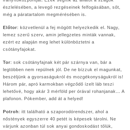
észlelésében, a levegő rezgéseinek felfogásában, sőt,
még a páratartalom megmérésében is.
Előtor
: közvetlenül a fej mögött helyezkedik el. Nagy,
lemez szerű szerv, amin jellegzetes minták vannak,
ezért ez alapján meg lehet különböztetni a
csótányfajokat.
Tor
: sok csótányfajnak két pár szárnya van, bár a
legtöbben nem repülnek jól. De ne bízzuk el magunkat,
beszéljünk a gyorsaságukról és mozgékonyságukról is!
Három pár, apró karmokban végződő ízelt láb teszi
lehetővé, hogy akár 3 mérföld per órával rohanjanak… A
plafonon. Pókember, add át a helyed!
Potroh
: itt található a szaporodórendszer, ahol a
nőstények egyszerre 40 petét is képesek tárolni. Ne
várjunk azonban túl sok anyai gondoskodást tőlük,