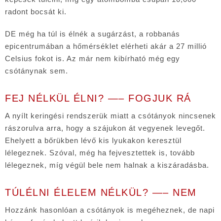
radont bocsát ki.
DE még ha túl is élnék a sugárzást, a robbanás
epicentrumában a hőmérséklet elérheti
akár a 27 millió
Celsius fokot is. Az már nem kibírható még egy
csótánynak sem.
FEJ NÉLKÜL ÉLNI? —– FOGJUK RÁ
A nyílt keringési rendszerük miatt a csótányok nincsenek
rászorulva arra, hogy a szájukon át vegyenek levegőt.
Ehelyett a bőrükben lévő kis lyukakon keresztül
lélegeznek. Szóval, még ha fejvesztettek is, tovább
lélegeznek, míg végül bele nem halnak a kiszáradásba.
TÚLÉLNI ÉLELEM NÉLKÜL? —– NEM
Hozzánk hasonlóan a csótányok is megéheznek, de napi