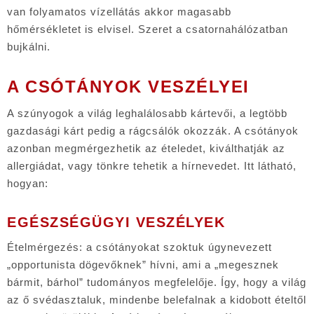
van folyamatos vízellátás akkor magasabb
hőmérsékletet is elvisel. Szeret a csatornahálózatban
bujkálni.
A CSÓTÁNYOK VESZÉLYEI
A szúnyogok a világ leghalálosabb kártevői, a legtöbb
gazdasági kárt pedig a rágcsálók okozzák. A csótányok
azonban megmérgezhetik az ételedet, kiválthatják az
allergiádat, vagy tönkre tehetik a hírnevedet. Itt látható,
hogyan:
EGÉSZSÉGÜGYI VESZÉLYEK
Ételmérgezés: a csótányokat szoktuk úgynevezett
„opportunista dögevőknek” hívni, ami a „megesznek
bármit, bárhol” tudományos megfelelője. Így, hogy a világ
az ő svédasztaluk, mindenbe belefalnak a kidobott ételtől