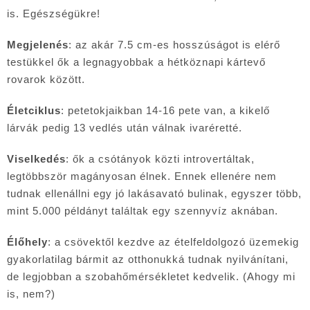
is. Egészségükre!
Megjelenés
: az akár 7.5 cm-es hosszúságot is elérő
testükkel ők a legnagyobbak a hétköznapi kártevő
rovarok között.
Életciklus
: petetokjaikban 14-16 pete van, a kikelő
lárvák pedig 13 vedlés után válnak ivaréretté.
Viselkedés
: ők a csótányok közti introvertáltak,
legtöbbször magányosan élnek. Ennek ellenére nem
tudnak ellenállni egy jó lakásavató bulinak, egyszer több,
mint 5.000 példányt találtak egy szennyvíz aknában.
Élőhely
: a csövektől kezdve az ételfeldolgozó üzemekig
gyakorlatilag bármit az otthonukká tudnak nyilvánítani,
de legjobban a szobahőmérsékletet kedvelik. (Ahogy mi
is, nem?)