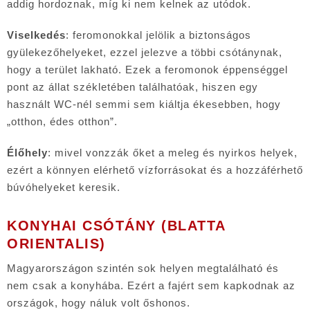
addig hordoznak, míg ki nem kelnek az utódok.
Viselkedés
: feromonokkal jelölik a biztonságos
gyülekezőhelyeket, ezzel jelezve a többi csótánynak,
hogy a terület lakható. Ezek a feromonok éppenséggel
pont az állat székletében találhatóak, hiszen egy
használt WC-nél semmi sem kiáltja ékesebben, hogy
„otthon, édes otthon”.
Élőhely
: mivel vonzzák őket a meleg és nyirkos helyek,
ezért a könnyen elérhető vízforrásokat és a hozzáférhető
búvóhelyeket keresik.
KONYHAI CSÓTÁNY (BLATTA
ORIENTALIS)
Magyarországon szintén sok helyen megtalálható és
nem csak a konyhába. Ezért a fajért sem kapkodnak az
országok, hogy náluk volt őshonos.