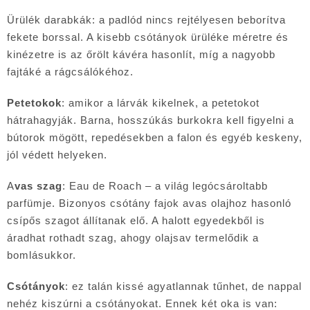
Ürülék darabkák: a padlód nincs rejtélyesen beborítva
fekete borssal. A kisebb csótányok ürüléke méretre és
kinézetre is az őrölt kávéra hasonlít, míg a nagyobb
fajtáké a rágcsálókéhoz.
Petetokok
: amikor a lárvák kikelnek, a petetokot
hátrahagyják. Barna, hosszúkás burkokra kell figyelni a
bútorok mögött, repedésekben a falon és egyéb keskeny,
jól védett helyeken.
A
vas szag
: Eau de Roach – a világ legócsároltabb
parfümje. Bizonyos csótány fajok avas olajhoz hasonló
csípős szagot állítanak elő. A halott egyedekből is
áradhat rothadt szag, ahogy olajsav termelődik a
bomlásukkor.
Csótányok
: ez talán kissé agyatlannak tűnhet, de nappal
nehéz kiszúrni a csótányokat. Ennek két oka is van: