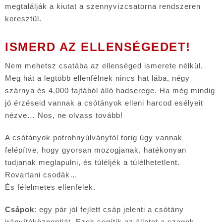
megtalálják a kiutat a szennyvízcsatorna rendszeren
keresztül.
ISMERD AZ ELLENSÉGEDET!
Nem mehetsz csatába az ellenséged ismerete nélkül.
Meg hát a legtöbb ellenfélnek nincs hat lába, négy
szárnya és 4.000 fajtából álló hadserege. Ha még mindig
jó érzéseid vannak a csótányok elleni harcod esélyeit
nézve… Nos, ne olvass tovább!
A csótányok potrohnyúlványtól torig úgy vannak
felépítve, hogy gyorsan mozogjanak, hatékonyan
tudjanak meglapulni, és túléljék a túlélhetetlent.
Rovartani csodák…
És félelmetes ellenfelek.
Csápok
: egy pár jól fejlett csáp jelenti a csótány
irányítóközpontját. Ezek segítik az állatot a szagok