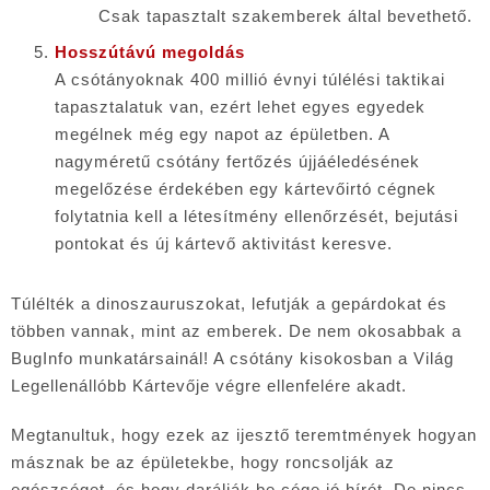
Csak tapasztalt szakemberek által bevethető.
Hosszútávú megoldás
A csótányoknak 400 millió évnyi túlélési taktikai
tapasztalatuk van, ezért lehet egyes egyedek
megélnek még egy napot az épületben. A
nagyméretű csótány fertőzés újjáéledésének
megelőzése érdekében egy kártevőirtó cégnek
folytatnia kell a létesítmény ellenőrzését, bejutási
pontokat és új kártevő aktivitást keresve.
Túlélték a dinoszauruszokat, lefutják a gepárdokat és
többen vannak, mint az emberek. De nem okosabbak a
BugInfo munkatársainál! A csótány kisokosban a Világ
Legellenállóbb Kártevője végre ellenfelére akadt.
Megtanultuk, hogy ezek az ijesztő teremtmények hogyan
másznak be az épületekbe, hogy roncsolják az
egészséget, és hogy darálják be cége jó hírét. De nincs