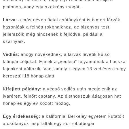
plafonon, vagy egy szekrény mögött.
Lárva
: a más néven fiatal csótányként is ismert lárvák
hasonlóak a felnőtt rokonaikhoz, de bizonyos testi
jellemzőik még nincsenek kifejlődve, például a
szárnyaik.
Vedlés
: ahogy növekednek, a lárvák levetik külső
kitinpáncéljukat. Ennek a „vedlési” folyamatnak a hossza
fajonként változik. Van, amelyik egyed 13 vedlésen megy
keresztül 18 hónap alatt.
K
ifejlett példány
: a végső vedlés után megjelenik az
ivarérett, felnőtt csótány. Az élethosszuk átlagosan hat
hónap és egy év között mozog.
Egy érdekesség
: a kaliforniai Berkeley egyetem kutatóit
a csótányok inspirálták egy sor robotbogár