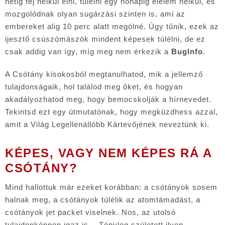
hétig fej nélkül élni, túlélni egy hónapig élelem nélkül, és
mozgolódnak olyan sugárzási szinten is, ami az
embereket alig 10 perc alatt megölné. Úgy tűnik, ezek az
ijesztő csúszómászók mindent képesek túlélni, de ez
csak addig van így, míg meg nem érkezik a
BugInfo
.
A Csótány kisokosból megtanulhatod, mik a jellemző
tulajdonságaik, hol találod meg őket, és hogyan
akadályozhatod meg, hogy bemocskolják a hírnevedet.
Tekintsd ezt egy útmutatónak, hogy megküzdhess azzal,
amit a Világ Legellenállóbb Kártevőjének neveztünk ki.
KÉPES, VAGY NEM KÉPES RÁ A
CSÓTÁNY?
Mind hallottuk már ezeket korábban: a csótányok sosem
halnak meg, a csótányok túlélik
az atomtámadást, a
csótányok jet packet viselnek. Nos, az utolsó
tulajdonképpen igaz is… Tényleg született ilyen