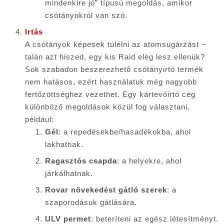
mindenkire jó” típusú megoldás, amikor
csótányokról van szó.
Irtás
A csótányok képesek túlélni az atomsugárzást –
talán azt hiszed, egy kis Raid elég lesz ellenük?
Sok szabadon beszerezhető csótányirtó termék
nem hatásos, ezért használatuk még nagyobb
fertőzöttséghez vezethet. Egy kártevőirtó cég
különböző megoldások közül fog választani,
például:
Gél
: a repedésekbe/hasadékokba, ahol
lakhatnak.
Ragasztós csapda
: a helyekre, ahol
járkálhatnak.
Rovar növekedést gátló szerek
: a
szaporodásuk gátlására.
ULV permet
: beteríteni az egész létesítményt.