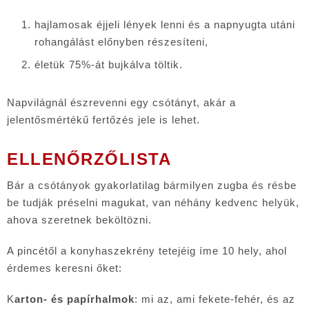
hajlamosak éjjeli lények lenni és a napnyugta utáni
rohangálást előnyben részesíteni,
életük 75%-át bujkálva töltik.
Napvilágnál észrevenni egy csótányt, akár a
jelentősmértékű fertőzés jele is lehet.
ELLENŐRZŐLISTA
Bár a csótányok gyakorlatilag bármilyen zugba és résbe
be tudják préselni magukat, van néhány kedvenc helyük,
ahova szeretnek beköltözni.
A pincétől a konyhaszekrény tetejéig íme 10 hely, ahol
érdemes keresni őket:
K
arton- és papírhalmok
: mi az, ami fekete-fehér, és az