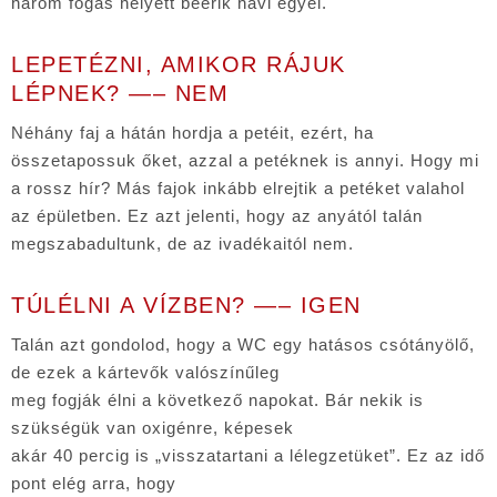
három fogás helyett beérik havi egyel.
LEPETÉZNI, AMIKOR RÁJUK
LÉPNEK? —– NEM
Néhány faj a hátán hordja a petéit, ezért, ha
összetapossuk őket, azzal a petéknek is annyi. Hogy mi
a rossz hír? Más fajok inkább elrejtik a petéket valahol
az épületben. Ez azt jelenti, hogy az anyától talán
megszabadultunk, de az ivadékaitól nem.
TÚLÉLNI A VÍZBEN? —– IGEN
Talán azt gondolod, hogy a WC egy hatásos csótányölő,
de ezek a kártevők valószínűleg
meg fogják élni a következő napokat. Bár nekik is
szükségük van oxigénre, képesek
akár 40 percig is „visszatartani a lélegzetüket”. Ez az idő
pont elég arra, hogy