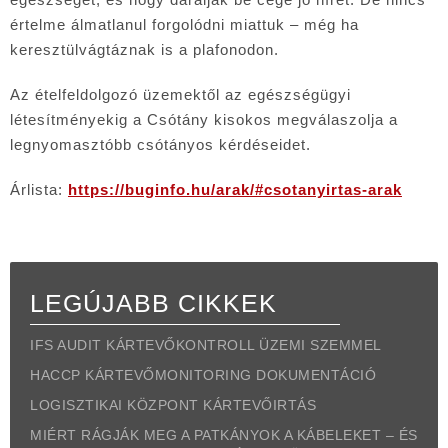
értelme álmatlanul forgolódni miattuk – még ha
keresztülvágtáznak is a plafonodon.
Az ételfeldolgozó üzemektől az egészségügyi
létesítményekig a Csótány kisokos megválaszolja a
legnyomasztóbb csótányos kérdéseidet.
Árlista:
https://buginfo.hu/arak/#csotanyirtas-arak
LEGÚJABB CIKKEK
IFS AUDIT KÁRTEVŐKONTROLL ÜZEMI SZEMMEL
HACCP KÁRTEVŐMONITORING DOKUMENTÁCIÓ
LOGISZTIKAI KÖZPONT KÁRTEVŐIRTÁS
MIÉRT RÁGJÁK MEG A PATKÁNYOK A KÁBELEKET – ÉS