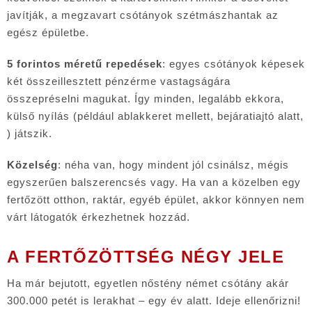
javítják, a megzavart csótányok szétmászhantak az
egész épületbe.
5 forintos méretű repedések
: egyes csótányok képesek
két összeillesztett pénzérme vastagságára
összepréselni magukat. Így minden, legalább ekkora,
külső nyílás (például ablakkeret mellett, bejáratiajtó alatt,
) játszik.
Közelség
: néha van, hogy mindent jól csinálsz, mégis
egyszerűen balszerencsés vagy. Ha van a közelben egy
fertőzött otthon, raktár, egyéb épület, akkor könnyen nem
várt látogatók érkezhetnek hozzád.
A FERTŐZÖTTSÉG NÉGY JELE
Ha már bejutott, egyetlen nőstény német csótány akár
300.000 petét is lerakhat – egy év alatt. Ideje ellenőrizni!