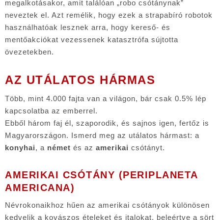
megalkotásakor, amit találóan „robo csótánynak”
neveztek el. Azt remélik, hogy ezek a strapabíró robotok
használhatóak lesznek arra, hogy kereső- és
mentőakciókat vezessenek katasztrófa sújtotta
övezetekben.
AZ UTÁLATOS HÁRMAS
Több, mint 4.000 fajta van a világon, bár csak 0.5% lép
kapcsolatba az emberrel.
Ebből három faj él, szaporodik, és sajnos igen, fertőz is
Magyarországon.
Ismerd meg az utálatos hármast: a
konyhai
, a
német
és az
amerikai
csótányt.
AMERIKAI CSÓTÁNY (PERIPLANETA
AMERICANA)
Névrokonaikhoz hűen az amerikai csótányok különösen
kedvelik a kovászos ételeket és italokat, beleértve a sört