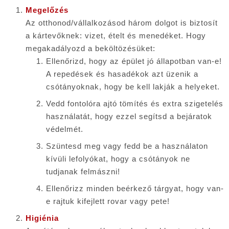
Megelőzés
Az otthonod/vállalkozásod három dolgot is biztosít
a kártevőknek: vizet, ételt és menedéket. Hogy
megakadályozd a beköltözésüket:
Ellenőrizd, hogy az épület jó állapotban van-e!
A repedések és hasadékok azt üzenik a
csótányoknak, hogy be kell lakják a helyeket.
Vedd fontolóra ajtó tömítés és extra szigetelés
használatát, hogy ezzel segítsd a bejáratok
védelmét.
Szüntesd meg vagy fedd be a használaton
kívüli lefolyókat, hogy a csótányok ne
tudjanak felmászni!
Ellenőrizz minden beérkező tárgyat, hogy van-
e rajtuk kifejlett rovar vagy pete!
Higiénia