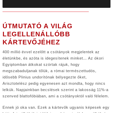
ÚTMUTATÓ A VILÁG
LEGELLENÁLLÓBB
KÁRTEVŐJÉHEZ
400 millió évvel ezelőtt a csótányok megjelentek az
életünkbe, és azóta is idegesítenek minket… Az ókori
Egyiptomban átkokat szórtak rájuk, hogy
megszabaduljanak tőlük, a római természettudós,
idősebb Plinius undorítónak bélyegezte őket,
Arisztotelész pedig egyenesen azt mondta, hogy nincs
lelkük. Napjainkban becslések szerint a lakosság 11%-a
szenved blattofóbiában, ami a csótányoktól való félelem.
Ennek jó oka van. Ezek a kártevők ugyanis képesek egy