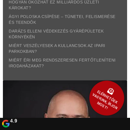
HOGYAN OKOZHAT EZ MILLIÁRDOS ÜZLETI
KÁROKAT?
ÁGYI POLOSKA CSÍPÉSE – TÜNETEI, FELISMERÉSE
ÉS TEENDŐK
DARÁZS ELLENI VÉDEKEZÉS GYÁRÉPÜLETEK
KÖRNYÉKÉN
MIÉRT VESZÉLYESEK A KULLANCSOK AZ IPARI
PARKOKBAN?
MIÉRT ÉRI MEG RENDSZERESEN FERTŐTLENÍTENI
IRODAHÁZAKAT?
E
L
É
H
E
T
Ő
E
K
A
G
Y
U
N
K
, ÍR
J
O
N
O
S
T
R
V
M
!
4.9