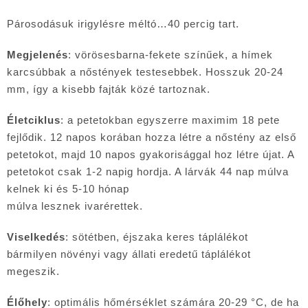
Párosodásuk irigylésre méltó…40 percig tart.
Megjelenés
: vörösesbarna-fekete színűek, a hímek
karcsúbbak a nőstények testesebbek. Hosszuk 20-24
mm, így a kisebb fajták közé tartoznak.
Életciklus
: a petetokban egyszerre maximim 18 pete
fejlődik. 12 napos korában hozza létre a nőstény az első
petetokot, majd 10 napos gyakorisággal hoz létre újat. A
petetokot csak 1-2 napig hordja. A lárvák 44 nap múlva
kelnek ki és 5-10 hónap
múlva lesznek ivarérettek.
Viselkedés
: sötétben, éjszaka keres táplálékot
bármilyen növényi vagy állati eredetű táplálékot
megeszik.
Élőhely
: optimális hőmérséklet számára 20-29 °C, de ha