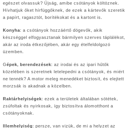
egészet olvassuk? Újság, amibe csótányok költöznek.
Hívhatjuk őket hírfüggőknek, de ezek a kártevők szeretik
a papírt, ragasztót, borítékokat és a kartont is.
Konyha
: a csótányok hozzáértő dögevők, akik
készséggel elfogyasztanak bármilyen szerves táplálékot,
akár az iroda étkezőjében, akár egy ételfeldolgozó
üzemben.
G
épek, berendezések
: az irodai és az ipari hűtők
közelében is szeretnek letelepedni a csótányok, és miért
ne tennék? A motor meleg menedéket biztosít, és elejtett
morzsák is akadnak a közelben.
Raktárhelyiségek
: ezek a területek általában sötétek,
zsúfoltak és nyirkosak, így biztosítva álomotthont a
csótányoknak.
Illemhelyiség
: persze, van vizük, de mi a helyzet az