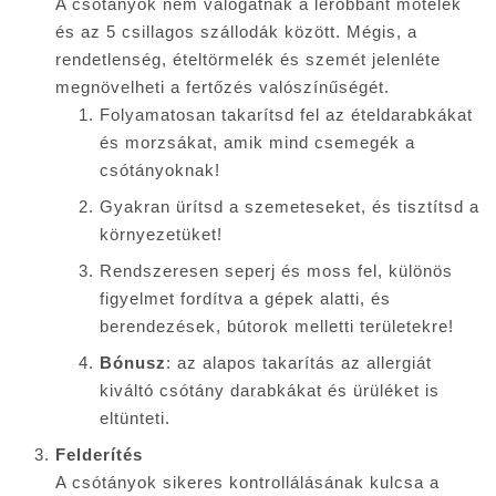
A csótányok nem válogatnak a lerobbant motelek
és az 5 csillagos szállodák között. Mégis, a
rendetlenség, ételtörmelék és szemét jelenléte
megnövelheti a fertőzés valószínűségét.
Folyamatosan takarítsd fel az ételdarabkákat
és morzsákat, amik mind csemegék a
csótányoknak!
Gyakran ürítsd a szemeteseket, és tisztítsd a
környezetüket!
Rendszeresen seperj és moss fel, különös
figyelmet fordítva a gépek alatti, és
berendezések, bútorok melletti területekre!
Bónusz
: az alapos takarítás az allergiát
kiváltó csótány darabkákat és ürüléket is
eltünteti.
Felderítés
A csótányok sikeres kontrollálásának kulcsa a