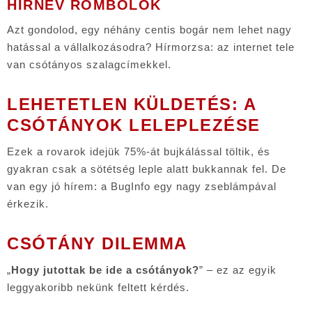
HÍRNÉV ROMBOLÓK
Azt gondolod, egy néhány centis bogár nem lehet nagy
hatással a vállalkozásodra? Hírmorzsa: az internet tele
van csótányos szalagcímekkel.
LEHETETLEN KÜLDETÉS: A
CSÓTÁNYOK LELEPLEZÉSE
Ezek a rovarok idejük 75%-át bujkálással töltik, és
gyakran csak a sötétség leple alatt bukkannak fel. De
van egy jó hírem: a BugInfo egy nagy zseblámpával
érkezik.
CSÓTÁNY DILEMMA
„
Hogy jutottak be ide a csótányok?
” – ez az egyik
leggyakoribb nekünk feltett kérdés.