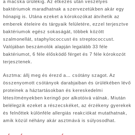
a macska ürülékig. Az étkezés után veszélyes
baktériumok maradhatnak a szervezetükben akár egy
hónapig is. Utána ezeket a kórokozókat átvihetik az
emberek ételeire és tárgyaik felületére, ezzel terjesztve
baktériumok egész sokaságát, többek között
szalmonellát, staphylococcust és streptococcust.
Valójában beszámolók alapján legalább 33 féle
baktériumot, 6 féle élősködő férget és 7 féle kórokozót
terjesztenek.
Asztma: állj meg és érezd a… csótány szagot. Az
összenyomott csótányok darabjaiban és ürülékében lévő
proteinek a háztartásokban és kereskedelmi
létesítményekben keringő por alkotóivá válnak. Miután
belélegzik ezeket a részecskéket, az érzékeny gyerekek
és felnőttek különféle allergiás reakciókat mutathatnak,
amik közül néhány akár asztmává is súlyosodhat.