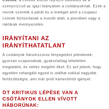
szenyvízcső az igazi leányálom a csótányoknak. Ezek a
rovrok szeretik a párát és a meleget amit a csupasz
csövek biztosítanak a mosdó alatt, a pincében vagy a
raktárak mennyezetén.
IRÁNYÍTANI AZ
IRÁNYÍTHATATLANT
A csótányok háromszoros fenyegetést jelentenek:
gyorsan szaporodnak, gyakorlatilag lehetetlen
megtalálni, és nehéz megölni őket. Ez azt jelenti, hogy
egyetlen rohangáló egyed is utalhat sokkal nagyobb
fertőzöttségre, ami már profi kártevőirtót igényel.
ÖT KRITIKUS LÉPÉSE VAN A
CSÓTÁNYOK ELLEN VÍVOTT
HÁBORÚNAK: