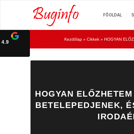
FŐOLDAL
S
Kezdőlap
»
Cikkek
»
HOGYAN ELŐZ
4.9
HOGYAN ELŐZHETEM 
BETELEPEDJENEK, É
IRODAÉ