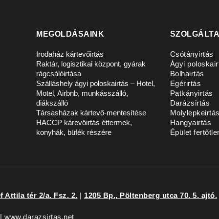
MEGOLDÁSAINK
SZOLGÁLT
Irodaház kártevőirtás
Csótányirtás
Raktár, logisztikai központ, gyárak
Ágyi poloskair
rágcsálóirtása
Bolhairtás
Szálláshely ágyi poloskairtás – Hotel,
Egérirtás
Motel, Airbnb, munkásszálló,
Patkányirtás
diákszálló
Darázsirtás
Társasházak kártevő-mentesítése
Molylepkeirtá
HACCP kárevőirtás éttermek,
Hangyairtás
konyhák, büfék részére
Épület fertőtle
 Attila tér 2/a. Fsz. 2.
|
1205 Bp., Pöltenberg utca 70. 5. ajtó.
 | www.darazsirtas.net