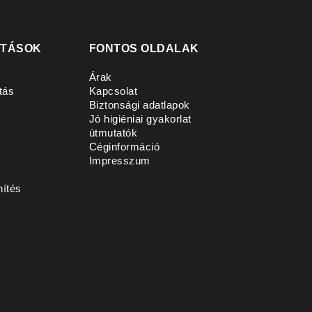
ATÁSOK
FONTOS OLDALAK
Árak
tás
Kapcsolat
Biztonsági adatlapok
Jó higiéniai gyakorlat
útmutatók
Céginformáció
s
Impresszum
nítés