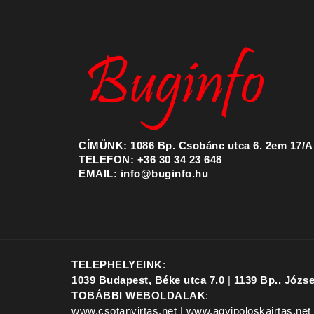
CÍMÜNK: 1086 Bp. Csobánc utca 6. 2em 17/A
TELEFON: +36 30 34 23 648
EMAIL: info@buginfo.hu
TELEPHELYEINK
:
1039 Budapest, Béke utca 7.0
|
1139 Bp., József
TOBÁBBI WEBOLDALAK
:
www.csotanyirtas.net | www.agyipoloskairtas.net