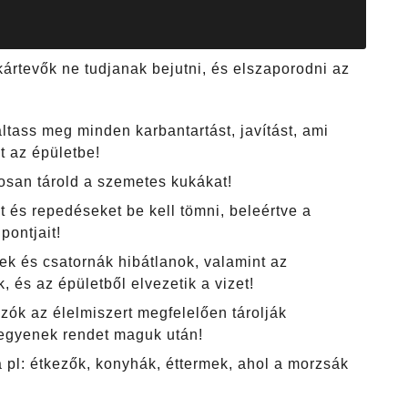
ártevők ne tudjanak bejutni, és elszaporodni az
áltass meg minden karbantartást, javítást, ami
t az épületbe!
osan tárold a szemetes kukákat!
t és repedéseket be kell tömni, beleértve a
ontjait!
ek és csatornák hibátlanok, valamint az
 és az épületből elvezetik a vizet!
zók az élelmiszert megfelelően tárolják
 tegyenek rendet maguk után!
 pl: étkezők, konyhák, éttermek, ahol a morzsák
.