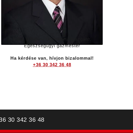
Bába Mihály – Ügyvezető igazgató,
Egészségügyi gázmester
Ha kérdése van, hívjon bizalommal!
+36 30 342 36 48
 30 342 36 48