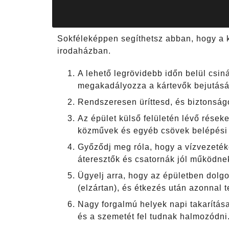
Sokféleképpen segíthetsz abban, hogy a k
irodaházban.
A lehető legrövidebb időn belül csin
megakadályozza a kártevők bejutásá
Rendszeresen üríttesd, és biztonság
Az épület külső felületén lévő réseke
közművek és egyéb csövek belépési p
Győződj meg róla, hogy a vízvezeték
áteresztők és csatornák jól működnek,
Ügyelj arra, hogy az épületben dolgo
(elzártan), és étkezés után azonnal
Nagy forgalmú helyek napi takarítása
és a szemetét fel tudnak halmozódni