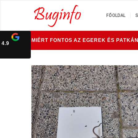
FŐOLDAL
S
MIÉRT FONTOS AZ EGEREK ÉS PATK
4.9