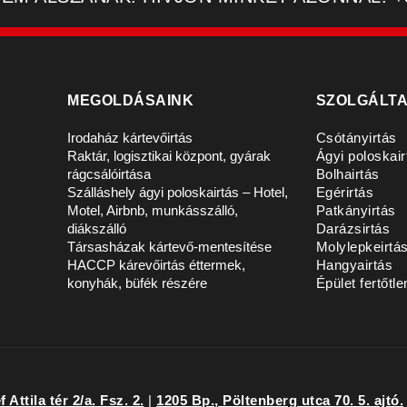
MEGOLDÁSAINK
SZOLGÁLT
Irodaház kártevőirtás
Csótányirtás
Raktár, logisztikai központ, gyárak
Ágyi poloskair
rágcsálóirtása
Bolhairtás
Szálláshely ágyi poloskairtás – Hotel,
Egérirtás
Motel, Airbnb, munkásszálló,
Patkányirtás
diákszálló
Darázsirtás
Társasházak kártevő-mentesítése
Molylepkeirtá
HACCP kárevőirtás éttermek,
Hangyairtás
konyhák, büfék részére
Épület fertőtle
 Attila tér 2/a. Fsz. 2.
|
1205 Bp., Pöltenberg utca 70. 5. ajtó.