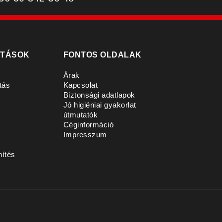
ATÁSOK
FONTOS OLDALAK
Árak
tás
Kapcsolat
Biztonsági adatlapok
Jó higiéniai gyakorlat
útmutatók
Céginformáció
s
Impresszum
nítés