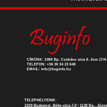
CÍMÜNK: 1086 Bp. Csobánc utca 6. 2em 17/A
TELEFON: +36 30 34 23 648
EMAIL: info@buginfo.hu
TELEPHELYEINK
:
1039 Budapest, Béke utca 7.0
|
1139 Bp., József