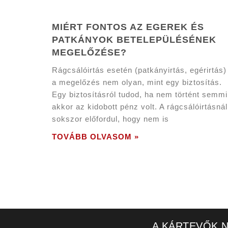
MIÉRT FONTOS AZ EGEREK ÉS
PATKÁNYOK BETELEPÜLÉSÉNEK
MEGELŐZÉSE?
Rágcsálóirtás esetén (patkányirtás, egérirtás
a megelőzés nem olyan, mint egy biztosítás.
Egy biztosításról tudod, ha nem történt semmi
akkor az kidobott pénz volt. A rágcsálóirtásnál
sokszor előfordul, hogy nem is
TOVÁBB OLVASOM »
A KÁRTEVŐK N