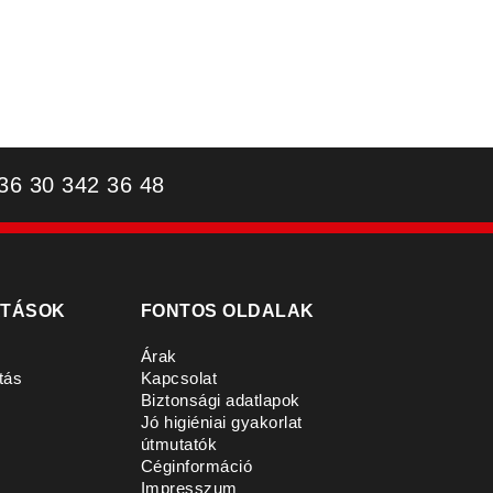
 30 342 36 48
ATÁSOK
FONTOS OLDALAK
Árak
tás
Kapcsolat
Biztonsági adatlapok
Jó higiéniai gyakorlat
útmutatók
Céginformáció
s
Impresszum