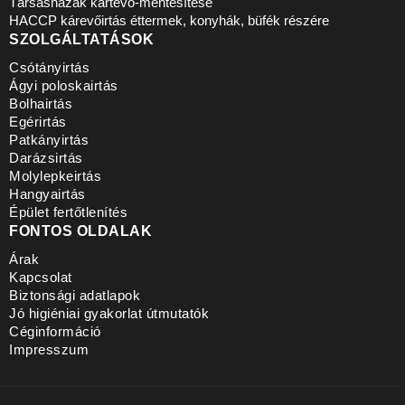
Társasházak kártevő-mentesítése
HACCP kárevőirtás éttermek, konyhák, büfék részére
SZOLGÁLTATÁSOK
Csótányirtás
Ágyi poloskairtás
Bolhairtás
Egérirtás
Patkányirtás
Darázsirtás
Molylepkeirtás
Hangyairtás
Épület fertőtlenítés
FONTOS OLDALAK
Árak
Kapcsolat
Biztonsági adatlapok
Jó higiéniai gyakorlat útmutatók
Céginformáció
Impresszum