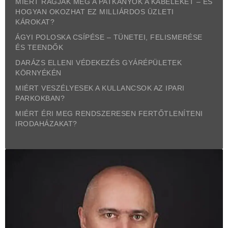
MIÉRT RÁGJÁK MEG A PATKÁNYOK A KÁBELEKET – ÉS
HOGYAN OKOZHAT EZ MILLIÁRDOS ÜZLETI
KÁROKAT?
ÁGYI POLOSKA CSÍPÉSE – TÜNETEI, FELISMERÉSE
ÉS TEENDŐK
DARÁZS ELLENI VÉDEKEZÉS GYÁRÉPÜLETEK
KÖRNYÉKÉN
MIÉRT VESZÉLYESEK A KULLANCSOK AZ IPARI
PARKOKBAN?
MIÉRT ÉRI MEG RENDSZERESEN FERTŐTLENÍTENI
IRODAHÁZAKAT?