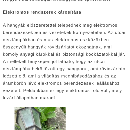
Elektromos rendszerek károsítása
A hangyák előszeretettel telepednek meg elektromos
berendezésekben és vezetékek környezetében. Az utcai
díszlámpákban és más elektromos eszközökben
összegyűlt hangyák rövidzárlatot okozhatnak, ami
komoly anyagi károkkal és biztonsági kockázatokkal jár.
A mellékelt fényképen jól látható, hogy az utcai
díszlámpába beköltözött egy hangyaraj, ami rövidzárlatot
idézett elő, ami a világítás meghibásodásához és az
áramkörön lévő elektromos berendezések leállásához
vezetett. Példánkban ez egy elektromos roló volt, mely
lezárt állapotban maradt.