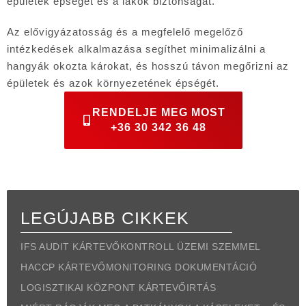
épületek épségét és a lakók biztonságát.
Az elővigyázatosság és a megfelelő megelőző
intézkedések alkalmazása segíthet minimalizálni a
hangyák okozta károkat, és hosszú távon megőrizni az
épületek és azok környezetének épségét.
RENDELJE MEG MOST
+36 30 342 36 48
LEGÚJABB CIKKEK
IFS AUDIT KÁRTEVŐKONTROLL ÜZEMI SZEMMEL
HACCP KÁRTEVŐMONITORING DOKUMENTÁCIÓ
LOGISZTIKAI KÖZPONT KÁRTEVŐIRTÁS