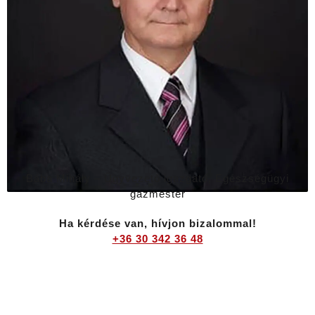
Bába Mihály – Ügyvezető igazgató, Egészségügyi
gázmester
Ha kérdése van, hívjon bizalommal!
+36 30 342 36 48