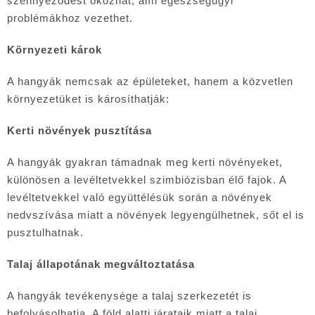
szennyeződést okozhat, ami egészségügyi
problémákhoz vezethet.
Környezeti károk
A hangyák nemcsak az épületeket, hanem a közvetlen
környezetüket is károsíthatják:
Kerti növények pusztítása
A hangyák gyakran támadnak meg kerti növényeket,
különösen a levéltetvekkel szimbiózisban élő fajok. A
levéltetvekkel való együttélésük során a növények
nedvszívása miatt a növények legyengülhetnek, sőt el is
pusztulhatnak.
Talaj állapotának megváltoztatása
A hangyák tevékenysége a talaj szerkezetét is
befolyásolhatja. A föld alatti járataik miatt a talaj