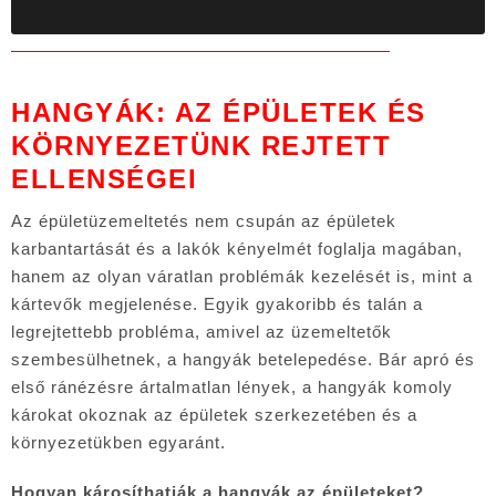
HANGYÁK: AZ ÉPÜLETEK ÉS
KÖRNYEZETÜNK REJTETT
ELLENSÉGEI
Az épületüzemeltetés nem csupán az épületek
karbantartását és a lakók kényelmét foglalja magában,
hanem az olyan váratlan problémák kezelését is, mint a
kártevők megjelenése. Egyik gyakoribb és talán a
legrejtettebb probléma, amivel az üzemeltetők
szembesülhetnek, a hangyák betelepedése. Bár apró és
első ránézésre ártalmatlan lények, a hangyák komoly
károkat okoznak az épületek szerkezetében és a
környezetükben egyaránt.
Hogyan károsíthatják a hangyák az épületeket?