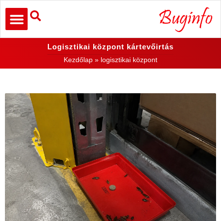
Logisztikai központ kártevőirtás
Kezdőlap
»
logisztikai központ