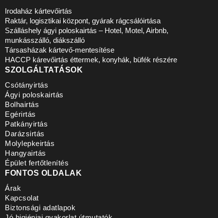
Irodaház kártevőirtás
Raktár, logisztikai központ, gyárak rágcsálóirtása
Szálláshely ágyi poloskairtás – Hotel, Motel, Airbnb,
munkásszálló, diákszálló
Társasházak kártevő-mentesítése
HACCP kárevőirtás éttermek, konyhák, büfék részére
SZOLGÁLTATÁSOK
Csótányirtás
Ágyi poloskairtás
Bolhairtás
Egérirtás
Patkányirtás
Darázsirtás
Molylepkeirtás
Hangyairtás
Épület fertőtlenítés
FONTOS OLDALAK
Árak
Kapcsolat
Biztonsági adatlapok
Jó higiéniai gyakorlat útmutatók